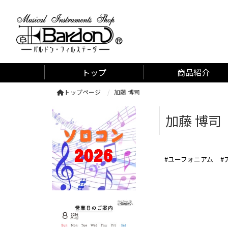
管楽器専門店 バルドン・フィルステージ
トップ
商品紹介
トップページ
加藤 博司
加藤 博司
#ユーフォニアム
#