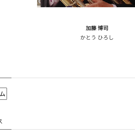
加藤 博司
かとう ひろし
アム
ス