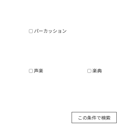
パーカッション
声楽
楽典