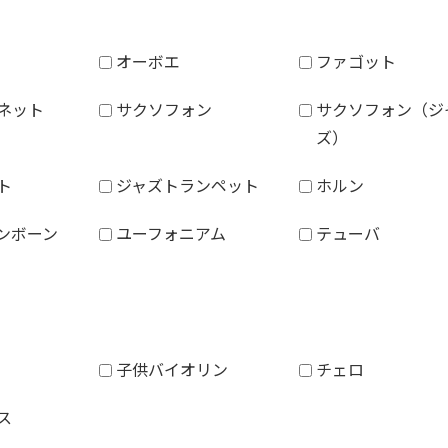
オーボエ
ファゴット
ネット
サクソフォン
サクソフォン（ジ
ズ）
ト
ジャズトランペット
ホルン
ンボーン
ユーフォニアム
テューバ
子供バイオリン
チェロ
ス