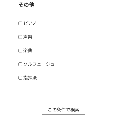
その他
ピアノ
声楽
楽典
ソルフェージュ
指揮法