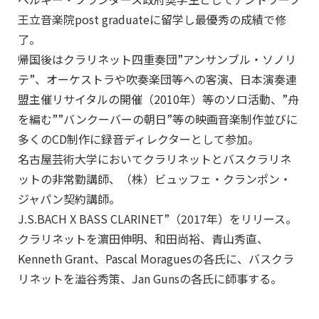
王立音楽院post graduateに留学し最優秀の成績で修
了。
帰国後はクラリネット四重奏団”アンサンブル・ソノリ
テ”、オーケストラや吹奏楽団等への客演、日本演奏連
盟主催リサイタルの開催（2010年）等のソロ活動、”舟
を編む””バンクーバーの朝日”等の映画音楽制作並びに
多くのCD制作に録音ディレクターとして参加。
名古屋芸術大学においてクラリネットとバスクラリネ
ットの非常勤講師、（株）ビュッフェ・クランポン・
ジャパン契約講師。
J.S.BACH X BASS CLARINET”（2017年）をリリース。
クラリネットを濵田伸明、和田尚裕、青山秀直、
Kenneth Grant、Pascal Moraguesの各氏に、バスクラ
リネットを澁谷秀策、Jan Gunsの各氏に師事する。