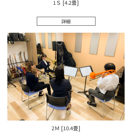
1Ｓ [4.2畳]
詳細
2Ｍ [10.4畳]