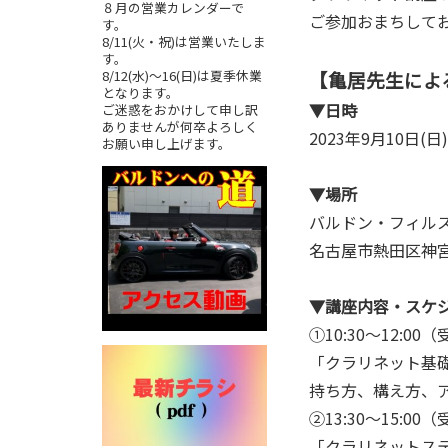
８月の営業カレンダーで
ご参加おまちして
す。
8/11(火・祝)は営業いたしま
す。
8/12(水)～16(日)は夏季休業
【亀居先生によ
となります。
▼日時
ご迷惑をおかけして申し訳
ありませんが何卒よろしく
2023年9月10日(
お願い申し上げます。
▼場所
バルドン・フィル
名古屋市熱田区神宮
▼講座内容・スケ
①10:30〜12:00
「クラリネット基
持ち方、構え方、
②13:30〜15:00
「クラリネットス