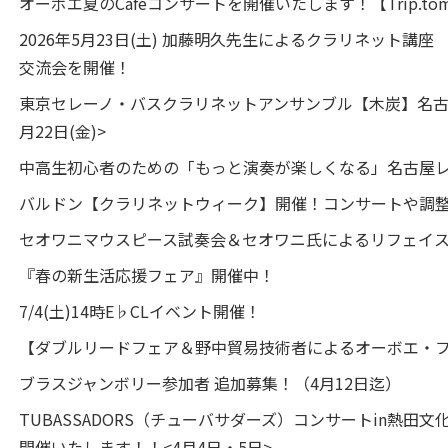
オーボエ夏のCafeコンサートを開催いたします！【Trip.tomoca
2026年5月23日(土) 加藤明久先生によるクラリネット講
交流会を開催！
東京セレーノ・バスクラリネットアンサンブル【木炭】名古屋公
月22日(金)>
中高生初心者のための「もっと演奏が楽しくなる」名古屋
バルドン【クラリネットウィーク】開催！コンサートや調整会
セオワニマウスピース試奏会＆セオワニ氏によるリフェイス会
『春の新生活応援フェア』開催中！
7/4(土)14時E♭CLイベント開催！
【ダブルリードフェア＆野中貿易技術者によるオーボエ・
ブラスジャンボリー参加者 追加募集！（4月12日迄）
TUBASSADORS（チューバサダーズ）コンサートin熱田文
開催いたします！！<4月4日・5日>