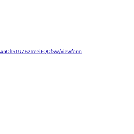
RKxnOhS1UZB2IreeiFQOfSw/viewform