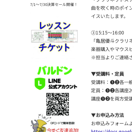
7/1～7/30決算セール開催！
曲を吹く時のポイン
イスいたします。
③15:15〜16:00
「亀居優斗クラリネ
楽器購入やマウス
※担当よりご連絡
▼受講料・定員
受講料：❶❷各一般2
定員：❶❷各講座2
講座❶❷を両方受
▼
お申込み方法
お申込みフォーム
https://docs.goo