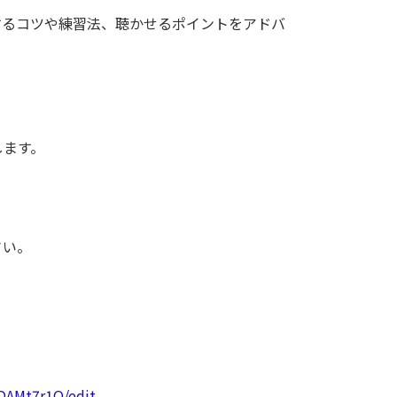
奏するコツや練習法、聴かせるポイントをアドバ
します。
さい。
DAMt7r1Q/edit