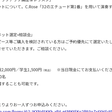
トについて。C.Rose「32のエチュード第1番」を用いて演
ット選定•相談会」
ピース等ご購入を検討されている方はご予約優先にて選定いた
させていただきます。ご相談ください。
,000円／学生1,500円
※当日現金にてお支払いくだ
（税込）
0名
講することも可能です。
よりよりお一人ずつお申込みください。
gle.com/forms/d/1JKXNd5KKh-aR4-g6MKtFKo2R93oZxtYHSrX