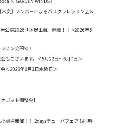
 × GARDEN WINDS】
座 【木炭】メンバーによるバスクラレッスン会＆
演2026「木炭出航」開催！！ <2026年5
レッスン会開催！
もございます。＜5月22日～6月7日＞
＜2026年6月3日水曜日＞
ファゴット調整会】
化小劇場開催！！ 2daysテューバフェアも同時