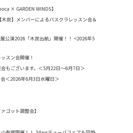
 × GARDEN WINDS】
座 【木炭】メンバーによるバスクラレッスン会＆
演2026「木炭出航」開催！！ <2026年5
レッスン会開催！
もございます。＜5月22日～6月7日＞
＜2026年6月3日水曜日＞
ファゴット調整会】
化小劇場開催！！ 2daysテューバフェアも同時