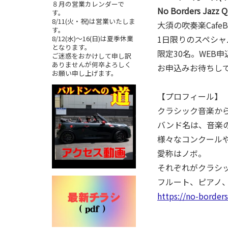
８月の営業カレンダーで
No Borders 
す。
8/11(火・祝)は営業いたしま
大須の吹奏楽Caf
す。
1日限りのスペシ
8/12(水)～16(日)は夏季休業
となります。
限定30名。WEB
ご迷惑をおかけして申し訳
ありませんが何卒よろしく
お申込みお待ちし
お願い申し上げます。
【プロフィール】
クラシック音楽か
バンド名は、音楽
様々なコンクールや演
愛称はノボ。
それぞれがクラシ
フルート、ピアノ
https://no-borders