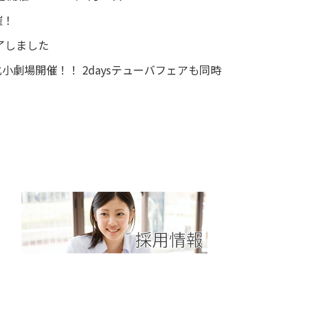
催！
終了しました
化小劇場開催！！ 2daysテューバフェアも同時