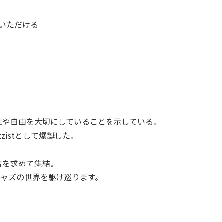
ていただける
性や自由を大切にしていることを示している。
zistとして爆誕した。
音を求めて集結。
ジャズの世界を駆け巡ります。