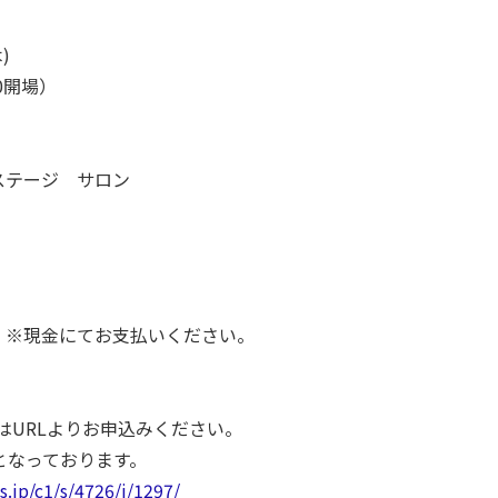
)
:00開場）
ステージ サロン
 ※現金にてお支払いください。
はURLよりお申込みください。
となっております。
es.jp/c1/s/4726/i/1297/