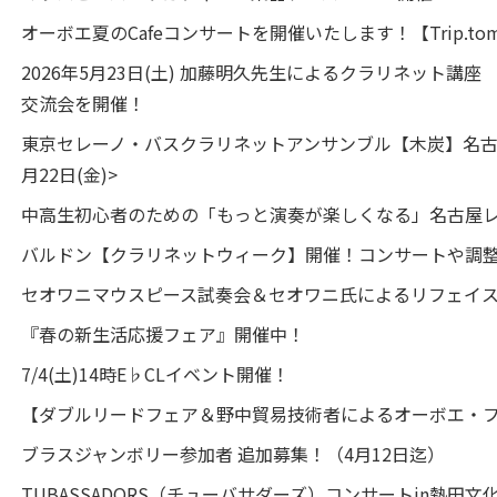
オーボエ夏のCafeコンサートを開催いたします！【Trip.tomoca
2026年5月23日(土) 加藤明久先生によるクラリネット講
交流会を開催！
東京セレーノ・バスクラリネットアンサンブル【木炭】名古屋公
月22日(金)>
中高生初心者のための「もっと演奏が楽しくなる」名古屋
バルドン【クラリネットウィーク】開催！コンサートや調整会
セオワニマウスピース試奏会＆セオワニ氏によるリフェイス会
『春の新生活応援フェア』開催中！
7/4(土)14時E♭CLイベント開催！
【ダブルリードフェア＆野中貿易技術者によるオーボエ・
ブラスジャンボリー参加者 追加募集！（4月12日迄）
TUBASSADORS（チューバサダーズ）コンサートin熱田文