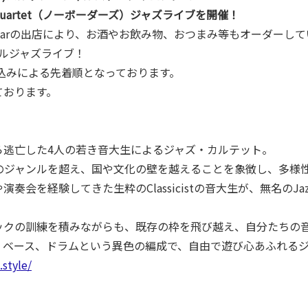
Jazz Quartet（ノーボーダーズ）ジャズライブを開催！
eBarの出店により、お酒やお飲み物、おつまみ等もオーダーし
ャルジャズライブ！
申込みによる先着順となっております。
ております。
ら逃亡した4人の若き音大生によるジャズ・カルテット。
のジャンルを超え、国や文化の壁を越えることを象徴し、多様
奏会を経験してきた生粋のClassicistの音大生が、無名のJaz
ックの訓練を積みながらも、既存の枠を飛び越え、自分たちの
、ベース、ドラムという異色の編成で、自由で遊び心あふれる
.style/