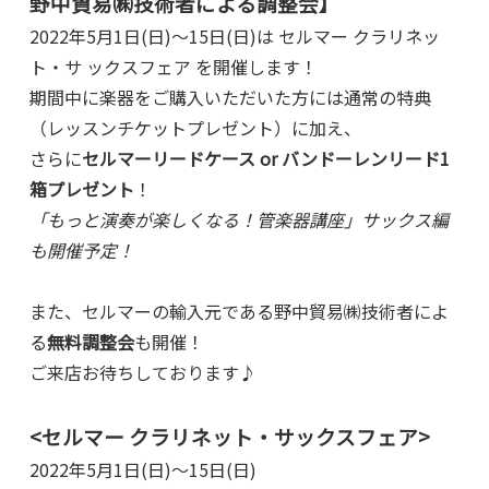
野中貿易㈱技術者による調整会】
2022年5月1日(日)～15日(日)は セルマー クラリネッ
ト・サ
ックスフェア を開催します！
期間中に楽器をご購入いただいた方には通常の特典
（レッスンチケットプレゼント）に加え、
さらに
セルマーリードケース or バンドーレンリード1
箱プレゼント
！
「もっと演奏が楽しくなる！管楽器講座」サックス編
も開催予定！
また、セルマーの輸入元である野中貿易㈱技術者によ
る
無料調整会
も開催！
ご来店お待ちしております♪
<
セルマー クラリネット・
サックスフェア>
2022年5月1日(日)～15日(日)